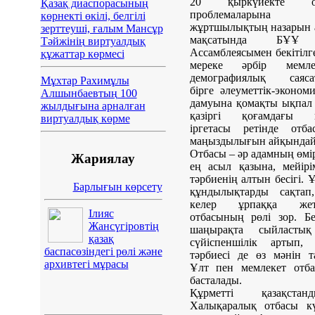
20 қыркүйекте от
Қазақ диаспорасының
проблемаларына қ
көрнекті өкілі, белгілі
жұртшылықтың назарын 
зерттеуші, ғалым Мансұр
мақсатында БҰҰ
Тәйжінің виртуалдық
Ассамблеясымен бекітілг
құжаттар көрмесі
мереке әрбір мемлек
демографиялық саяса
Мұхтар Рахимұлы
бірге әлеуметтік-эконом
Алшынбаевтың 100
дамуына қомақты ықпал 
жылдығына арналған
қазіргі қоғамдағы не
виртуалдық көрме
іргетасы ретінде отба
маңыздылығын айқындай
Отбасы – әр адамның өмір
Жариялау
ең асыл қазына, мейір
тәрбиенің алтын бесігі. 
Барлығын көрсету
құндылықтарды сақтап
келер ұрпаққа жетк
Ілияс
отбасының рөлі зор. Бе
Жансүгіровтің
шаңырақта сыйласты
қазақ
сүйіспеншілік артып, 
баспасөзіндегі рөлі және
тәрбиесі де өз мәнін т
архивтегі мұрасы
Ұлт пен мемлекет отба
басталады.
Құрметті қазақстанды
Халықаралық отбасы кү