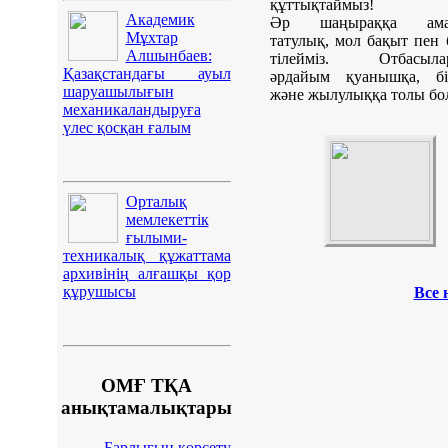
құттықтаймыз!
Академик
Әр шаңыраққа ама
Мұхтар
татулық, мол бақыт пен 
Алшынбаев:
тілейміз. Отбасыла
Қазақстандағы ауыл
әрдайым қуанышқа, бір
шаруашылығын
және жылулыққа толы бо
механикаландыруға
үлес қосқан ғалым
Орталық
мемлекеттік
ғылыми-
техникалық құжаттама
архивінің алғашқы қор
құрушысы
Все 
ОМҒ ТҚА
анықтамалықтары
Барлығын көрсету