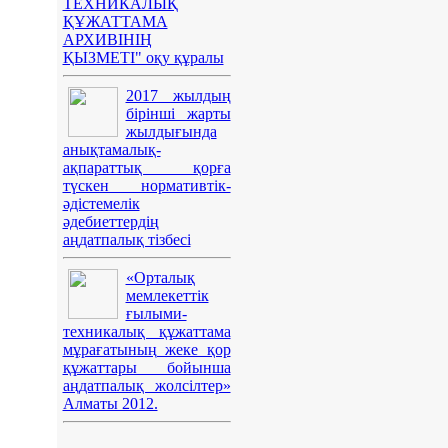
ТЕХНИКАЛЫҚ
ҚҰЖАТТАМА
АРХИВІНІҢ
ҚЫЗМЕТІ" оқу құралы
2017 жылдың
бірінші жарты
жылдығында
анықтамалық-
ақпараттық қорға
түскен нормативтік-
әдістемелік
әдебиеттердің
аңдатпалық тізбесі
«Орталық
мемлекеттік
ғылыми-
техникалық құжаттама
мұрағатының жеке қор
құжаттары бойынша
аңдатпалық жолсілтер»
Алматы 2012.