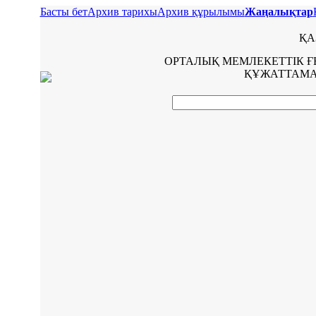
Басты бет
Архив тарихы
Архив құрылымы
Жаңалықтар
ҚА
ОРТАЛЫҚ МЕМЛЕКЕТТІК 
ҚҰЖАТТАМА