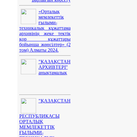
«Орталық
мемлекеттік
ғылыми-
техникалық құжаттама
архивінің жеке тектік
қор құжаттары
бойынша жөнсілтер» (2
том) Алматы 2024.
"ҚАЗАҚСТАН
АРХИВТЕРІ"
анықтамалық
"ҚАЗАҚСТАН
РЕСПУБЛИКАСЫ
ОРТАЛЫҚ
МЕМЛЕКЕТТІК
ҒЫЛЫМИ-