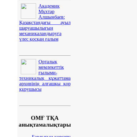
Академик
Мұхтар
Алшынбаев:
Қазақстандағы ауыл
шаруашылығын
механикаландыруға
үлес қосқан ғалым
Орталық
мемлекеттік
ғылыми-
техникалық құжаттама
архивінің алғашқы қор
құрушысы
ОМҒ ТҚА
анықтамалықтары
Барлығын көрсету