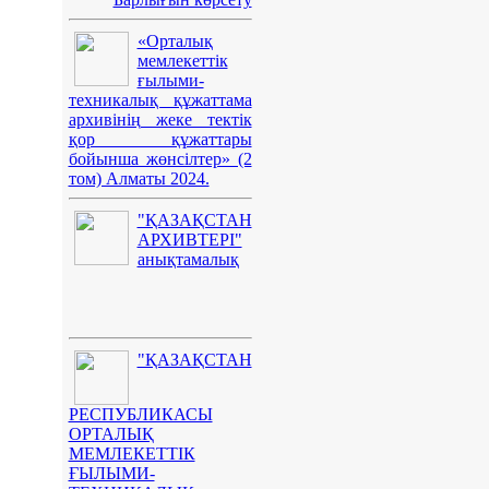
«Орталық
мемлекеттік
ғылыми-
техникалық құжаттама
архивінің жеке тектік
қор құжаттары
бойынша жөнсілтер» (2
том) Алматы 2024.
"ҚАЗАҚСТАН
АРХИВТЕРІ"
анықтамалық
"ҚАЗАҚСТАН
РЕСПУБЛИКАСЫ
ОРТАЛЫҚ
МЕМЛЕКЕТТІК
ҒЫЛЫМИ-