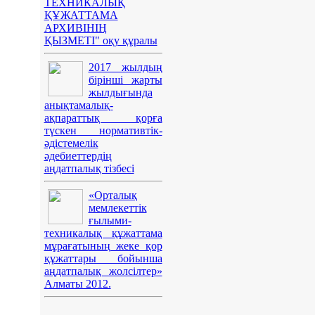
ТЕХНИКАЛЫҚ
ҚҰЖАТТАМА
АРХИВІНІҢ
ҚЫЗМЕТІ" оқу құралы
2017 жылдың
бірінші жарты
жылдығында
анықтамалық-
ақпараттық қорға
түскен нормативтік-
әдістемелік
әдебиеттердің
аңдатпалық тізбесі
«Орталық
мемлекеттік
ғылыми-
техникалық құжаттама
мұрағатының жеке қор
құжаттары бойынша
аңдатпалық жолсілтер»
Алматы 2012.