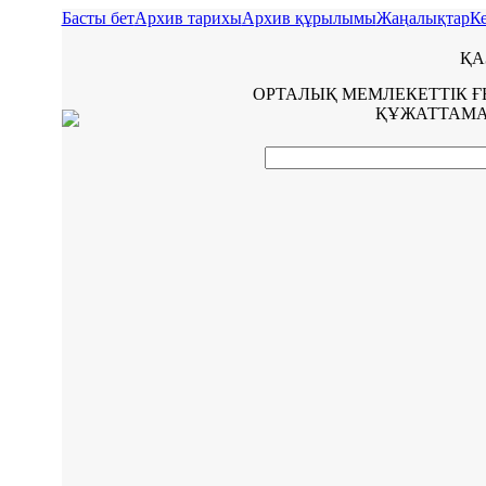
Басты бет
Архив тарихы
Архив құрылымы
Жаңалықтар
Ке
ҚА
ОРТАЛЫҚ МЕМЛЕКЕТТІК 
ҚҰЖАТТАМА