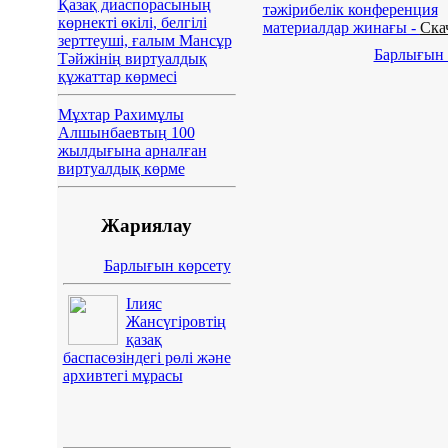
Қазақ диаспорасының
тәжірибелік конференция
көрнекті өкілі, белгілі
материалдар жинағы -
Ска
зерттеуші, ғалым Мансұр
Барлығын 
Тәйжінің виртуалдық
құжаттар көрмесі
Мұхтар Рахимұлы
Алшынбаевтың 100
жылдығына арналған
виртуалдық көрме
Жариялау
Барлығын көрсету
Ілияс
Жансүгіровтің
қазақ
баспасөзіндегі рөлі және
архивтегі мұрасы