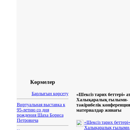
Көрмелер
Барлығын көрсету
«Шексіз тарих беттері» 
Халықаралық ғылыми-
Виртуальная выставка к
тәжірибелік конференци
95-летию со дня
материалдар жинағы
рождения Шаха Бориса
Петровича
«Шексіз тарих беттері
Халықаралық ғылыми