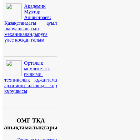
Академик
Мұхтар
Алшынбаев:
Қазақстандағы ауыл
шаруашылығын
механикаландыруға
үлес қосқан ғалым
Орталық
мемлекеттік
ғылыми-
техникалық құжаттама
архивінің алғашқы қор
құрушысы
ОМҒ ТҚА
анықтамалықтары
Барлығын көрсету