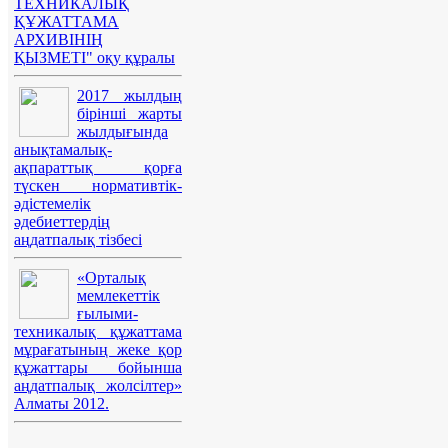
ТЕХНИКАЛЫҚ
ҚҰЖАТТАМА
АРХИВІНІҢ
ҚЫЗМЕТІ" оқу құралы
2017 жылдың
бірінші жарты
жылдығында
анықтамалық-
ақпараттық қорға
түскен нормативтік-
әдістемелік
әдебиеттердің
аңдатпалық тізбесі
«Орталық
мемлекеттік
ғылыми-
техникалық құжаттама
мұрағатының жеке қор
құжаттары бойынша
аңдатпалық жолсілтер»
Алматы 2012.