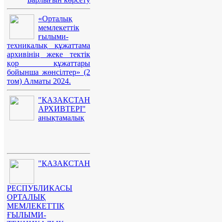
«Орталық
мемлекеттік
ғылыми-
техникалық құжаттама
архивінің жеке тектік
қор құжаттары
бойынша жөнсілтер» (2
том) Алматы 2024.
"ҚАЗАҚСТАН
АРХИВТЕРІ"
анықтамалық
"ҚАЗАҚСТАН
РЕСПУБЛИКАСЫ
ОРТАЛЫҚ
МЕМЛЕКЕТТІК
ҒЫЛЫМИ-