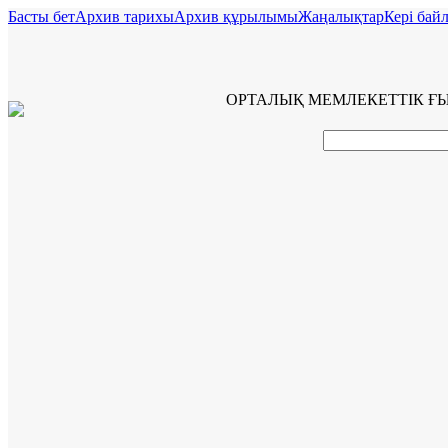
Басты бет
Архив тарихы
Архив құрылымы
Жаңалықтар
Керi бай
ОРТАЛЫҚ МЕМЛЕКЕТТІК Ғ