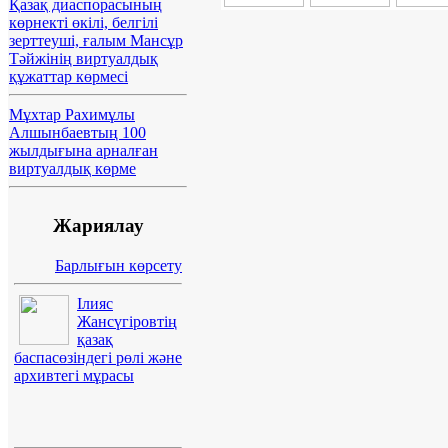
Қазақ диаспорасының
көрнекті өкілі, белгілі
зерттеуші, ғалым Мансұр
Тәйжінің виртуалдық
құжаттар көрмесі
Мұхтар Рахимұлы
Алшынбаевтың 100
жылдығына арналған
виртуалдық көрме
Жариялау
Барлығын көрсету
Ілияс
Жансүгіровтің
қазақ
баспасөзіндегі рөлі және
архивтегі мұрасы