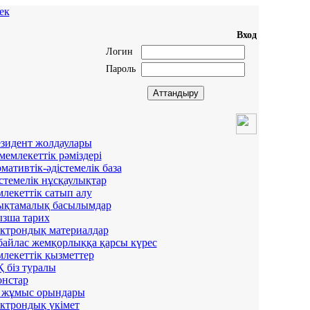
ек
Вход
Логин
Пароль
зидент жолдаулары
мемлекеттік рәміздері
мативтік-әдістемелік база
стемелік нұсқаулықтар
лекеттік сатып алу
қтамалық басылымдар
зша тарих
ктрондық материалдар
айлас жемқорлыққа қарсы күрес
лекеттік қызметтер
 біз туралы
нстар
 жұмыс орындары
ктрондық үкімет