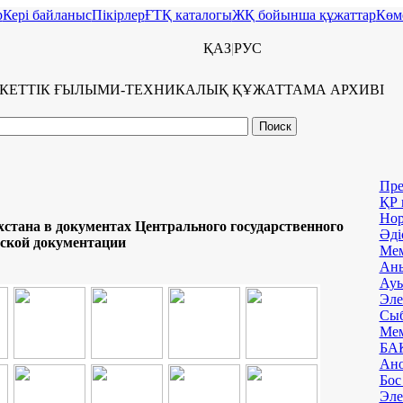
р
Керi байланыс
Пікірлер
ҒТҚ каталогы
ЖҚ бойынша құжаттар
Көм
ҚАЗ
|
РУС
КЕТТІК ҒЫЛЫМИ-ТЕХНИКАЛЫҚ ҚҰЖАТТАМА АРХИВI
Пре
ҚР 
Нор
стана в документах Центрального государственного
Әді
еской документации
Мем
Аны
Ауы
Эле
Сыб
Мем
БАҚ
Ано
Бос
Эле