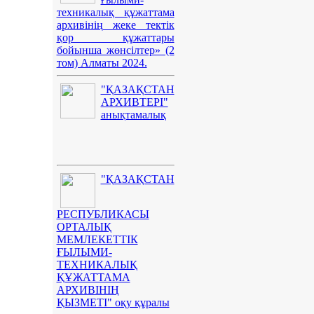
техникалық құжаттама
архивінің жеке тектік
қор құжаттары
бойынша жөнсілтер» (2
том) Алматы 2024.
"ҚАЗАҚСТАН
АРХИВТЕРІ"
анықтамалық
"ҚАЗАҚСТАН
РЕСПУБЛИКАСЫ
ОРТАЛЫҚ
МЕМЛЕКЕТТІК
ҒЫЛЫМИ-
ТЕХНИКАЛЫҚ
ҚҰЖАТТАМА
АРХИВІНІҢ
ҚЫЗМЕТІ" оқу құралы