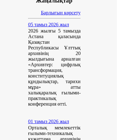
Жаңалықтар
Барлығын көрсету
05 тамыз 2026 жыл
2026 жылғы 5 тамызда
Астана қаласында
Қазақстан
Республикасы Ұлттық
архивінің 20
жылдығына арналған
«Архивтер: цифрлық
трансформация,
конституциялық
құндылықтар, тарихи
мұра» атты
халықаралық ғылыми-
практикалық
конференция өтті.
01 тамыз 2026 жыл
Орталық мемлекеттік
ғылыми-техникалық
құжаттама архивінің