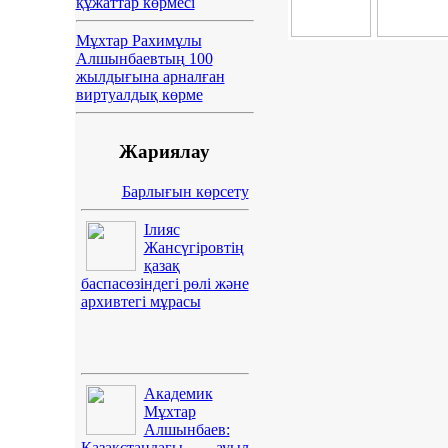
құжаттар көрмесі
Мұхтар Рахимұлы
Алшынбаевтың 100
жылдығына арналған
виртуалдық көрме
Жариялау
Барлығын көрсету
Ілияс
Жансүгіровтің
қазақ
баспасөзіндегі рөлі және
архивтегі мұрасы
Академик
Мұхтар
Алшынбаев:
Қазақстандағы ауыл