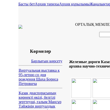
Басты бет
Архив тарихы
Архив құрылымы
Жаңалықта
ОРТАЛЫҚ МЕМЛЕ
Көрмелер
Барлығын көрсету
Железные дороги Казах
архива научно-технич
Виртуальная выставка к
95-летию со дня
рождения Шаха Бориса
Петровича
Қазақ диаспорасының
көрнекті өкілі, белгілі
зерттеуші, ғалым Мансұр
Тәйжінің виртуалдық