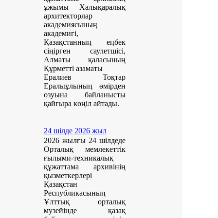
ұжымы Халықаралық
архитекторлар
академиясының
академигі,
Қазақстанның еңбек
сіңірген саулетшісі,
Алматы қаласының
Құрметті азаматы
Ералиев Тоқтар
Ералыұлының өмірден
озуына байланысты
қайғыра көңіл айтады.
24 шілде 2026 жыл
2026 жылғы 24 шілдеде
Орталық мемлекеттік
ғылыми-техникалық
құжаттама архивінің
қызметкерлері
Қазақстан
Республикасының
Ұлттық орталық
музейінде қазақ