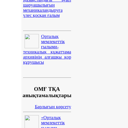
шаруашылығын
механикаландыруға
үлес қосқан ғалым
Орталық
мемлекеттік
ғылыми-
техникалық құжаттама
архивінің алғашқы қор
құрушысы
ОМҒ ТҚА
анықтамалықтары
Барлығын көрсету
«Орталық
мемлекеттік
ғылыми-