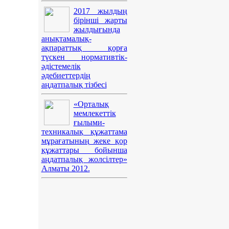
2017 жылдың
бірінші жарты
жылдығында
анықтамалық-
ақпараттық қорға
түскен нормативтік-
әдістемелік
әдебиеттердің
аңдатпалық тізбесі
«Орталық
мемлекеттік
ғылыми-
техникалық құжаттама
мұрағатының жеке қор
құжаттары бойынша
аңдатпалық жолсілтер»
Алматы 2012.