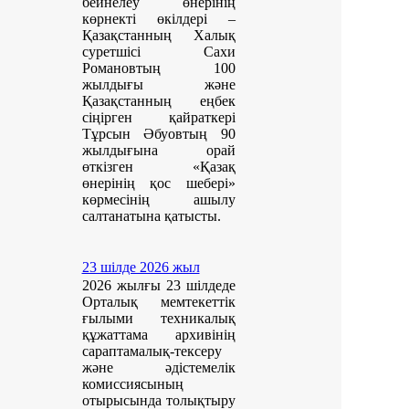
бейнелеу өнерінің
көрнекті өкілдері –
Қазақстанның Халық
суретшісі Сахи
Романовтың 100
жылдығы және
Қазақстанның еңбек
сіңірген қайраткері
Тұрсын Әбуовтың 90
жылдығына орай
өткізген «Қазақ
өнерінің қос шебері»
көрмесінің ашылу
салтанатына қатысты.
23 шілде 2026 жыл
2026 жылғы 23 шілдеде
Орталық мемтекеттік
ғылыми техникалық
құжаттама архивінің
сараптамалық-тексеру
және әдістемелік
комиссиясының
отырысында толықтыру