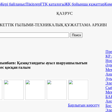
р
Керi байланыс
Пікірлер
ҒТҚ каталогы
ЖҚ бойынша құжаттар
Көм
ҚАЗ
|
РУС
КЕТТІК ҒЫЛЫМИ-ТЕХНИКАЛЫҚ ҚҰЖАТТАМА АРХИВI
Пре
ҚР 
Нор
шынбаев: Қазақстандағы ауыл шаруашылығын
Әді
ес қосқан ғалым
Мем
Аны
Ауы
Эле
Сыб
Мем
БАҚ
Ано
Барлығын көрсету
Бос
Эле