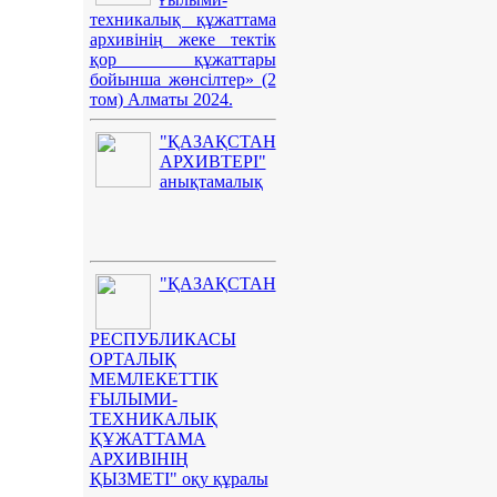
техникалық құжаттама
архивінің жеке тектік
қор құжаттары
бойынша жөнсілтер» (2
том) Алматы 2024.
"ҚАЗАҚСТАН
АРХИВТЕРІ"
анықтамалық
"ҚАЗАҚСТАН
РЕСПУБЛИКАСЫ
ОРТАЛЫҚ
МЕМЛЕКЕТТІК
ҒЫЛЫМИ-
ТЕХНИКАЛЫҚ
ҚҰЖАТТАМА
АРХИВІНІҢ
ҚЫЗМЕТІ" оқу құралы