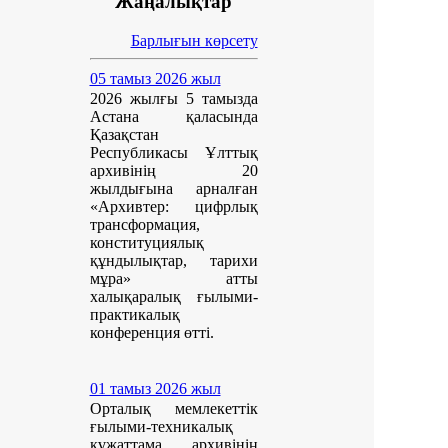
Жаңалықтар
Барлығын көрсету
05 тамыз 2026 жыл
2026 жылғы 5 тамызда
Астана қаласында
Қазақстан
Республикасы Ұлттық
архивінің 20
жылдығына арналған
«Архивтер: цифрлық
трансформация,
конституциялық
құндылықтар, тарихи
мұра» атты
халықаралық ғылыми-
практикалық
конференция өтті.
01 тамыз 2026 жыл
Орталық мемлекеттік
ғылыми-техникалық
құжаттама архивінің