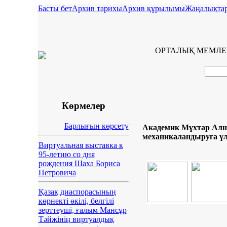
Басты бет
Архив тарихы
Архив құрылымы
Жаңалықта
ОРТАЛЫҚ МЕМЛЕ
Көрмелер
Барлығын көрсету
Академик Мұхтар Ал
механикаландыруға үл
Виртуальная выставка к
95-летию со дня
рождения Шаха Бориса
Петровича
Қазақ диаспорасының
көрнекті өкілі, белгілі
зерттеуші, ғалым Мансұр
Тәйжінің виртуалдық