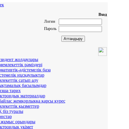
ек
Вход
Логин
Пароль
зидент жолдаулары
мемлекеттік рәміздері
мативтік-әдістемелік база
стемелік нұсқаулықтар
лекеттік сатып алу
қтамалық басылымдар
зша тарих
ктрондық материалдар
айлас жемқорлыққа қарсы күрес
лекеттік қызметтер
 біз туралы
нстар
 жұмыс орындары
ктрондық үкімет