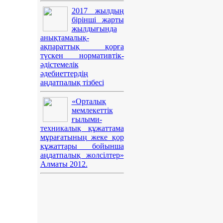
2017 жылдың
бірінші жарты
жылдығында
анықтамалық-
ақпараттық қорға
түскен нормативтік-
әдістемелік
әдебиеттердің
аңдатпалық тізбесі
«Орталық
мемлекеттік
ғылыми-
техникалық құжаттама
мұрағатының жеке қор
құжаттары бойынша
аңдатпалық жолсілтер»
Алматы 2012.