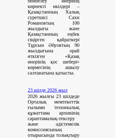
бейнелеу өнерінің
көрнекті өкілдері –
Қазақстанның Халық
суретшісі Сахи
Романовтың 100
жылдығы және
Қазақстанның еңбек
сіңірген қайраткері
Тұрсын Әбуовтың 90
жылдығына орай
өткізген «Қазақ
өнерінің қос шебері»
көрмесінің ашылу
салтанатына қатысты.
23 шілде 2026 жыл
2026 жылғы 23 шілдеде
Орталық мемтекеттік
ғылыми техникалық
құжаттама архивінің
сараптамалық-тексеру
және әдістемелік
комиссиясының
отырысында толықтыру