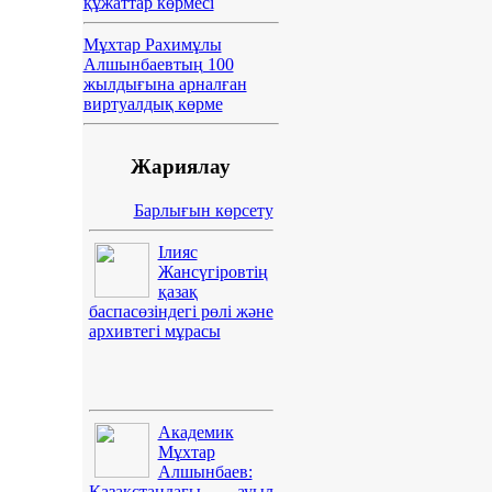
құжаттар көрмесі
Мұхтар Рахимұлы
Алшынбаевтың 100
жылдығына арналған
виртуалдық көрме
Жариялау
Барлығын көрсету
Ілияс
Жансүгіровтің
қазақ
баспасөзіндегі рөлі және
архивтегі мұрасы
Академик
Мұхтар
Алшынбаев:
Қазақстандағы ауыл