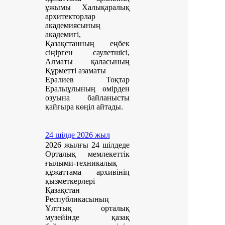
ұжымы Халықаралық
архитекторлар
академиясының
академигі,
Қазақстанның еңбек
сіңірген саулетшісі,
Алматы қаласының
Құрметті азаматы
Ералиев Тоқтар
Ералыұлының өмірден
озуына байланысты
қайғыра көңіл айтады.
24 шілде 2026 жыл
2026 жылғы 24 шілдеде
Орталық мемлекеттік
ғылыми-техникалық
құжаттама архивінің
қызметкерлері
Қазақстан
Республикасының
Ұлттық орталық
музейінде қазақ