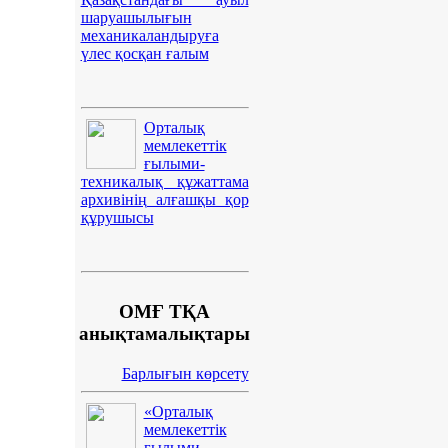
шаруашылығын
механикаландыруға
үлес қосқан ғалым
Орталық
мемлекеттік
ғылыми-
техникалық құжаттама
архивінің алғашқы қор
құрушысы
ОМҒ ТҚА
анықтамалықтары
Барлығын көрсету
«Орталық
мемлекеттік
ғылыми-