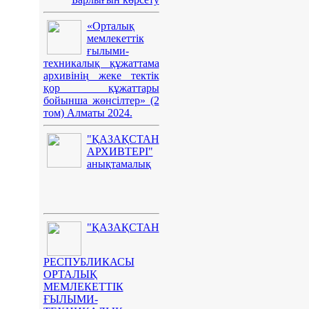
«Орталық
мемлекеттік
ғылыми-
техникалық құжаттама
архивінің жеке тектік
қор құжаттары
бойынша жөнсілтер» (2
том) Алматы 2024.
"ҚАЗАҚСТАН
АРХИВТЕРІ"
анықтамалық
"ҚАЗАҚСТАН
РЕСПУБЛИКАСЫ
ОРТАЛЫҚ
МЕМЛЕКЕТТІК
ҒЫЛЫМИ-