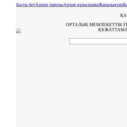
Басты бет
Архив тарихы
Архив құрылымы
Жаңалықтар
Ке
ҚА
ОРТАЛЫҚ МЕМЛЕКЕТТІК 
ҚҰЖАТТАМА