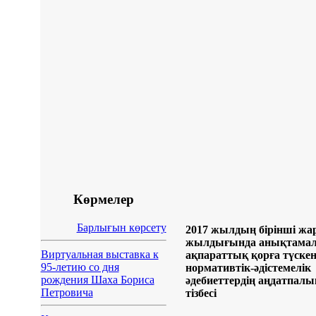
Көрмелер
Барлығын көрсету
2017 жылдың бірінші жа
жылдығында анықтама
Виртуальная выставка к
ақпараттық қорға түске
95-летию со дня
нормативтік-әдістемелік
рождения Шаха Бориса
әдебиеттердің аңдатпалы
Петровича
тізбесі