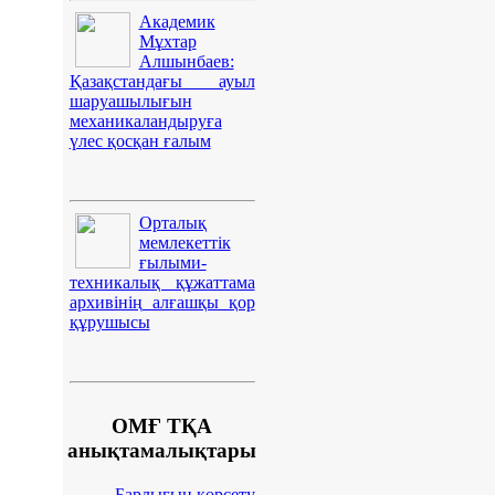
Академик
Мұхтар
Алшынбаев:
Қазақстандағы ауыл
шаруашылығын
механикаландыруға
үлес қосқан ғалым
Орталық
мемлекеттік
ғылыми-
техникалық құжаттама
архивінің алғашқы қор
құрушысы
ОМҒ ТҚА
анықтамалықтары
Барлығын көрсету