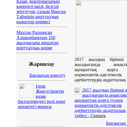
Қазақ диаспорасының
көрнекті өкілі, белгілі
зерттеуші, ғалым Мансұр
Тәйжінің виртуалдық
құжаттар көрмесі
Мұхтар Рахимұлы
Алшынбаевтың 100
жылдығына арналған
виртуалдық көрме
2017 жылдың бірінші
Жариялау
жылдығында анықтам
ақпараттық қорға т
нормативтік-әдістемелік
Барлығын көрсету
әдебиеттердің аңдатпалық т
Ілияс
2017 жылдың бірінші 
Жансүгіровтің
жылдығында анықтам
қазақ
ақпараттық қорға түскен
баспасөзіндегі рөлі және
нормативтік-әдістемелік
архивтегі мұрасы
әдебиеттердің аңдатпалық
тізбесі -
Скачать
Барлығын 