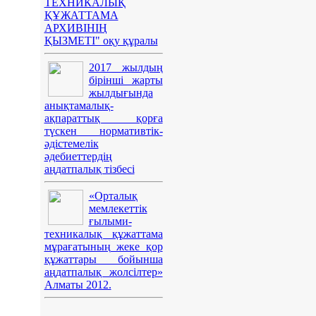
ТЕХНИКАЛЫҚ
ҚҰЖАТТАМА
АРХИВІНІҢ
ҚЫЗМЕТІ" оқу құралы
2017 жылдың
бірінші жарты
жылдығында
анықтамалық-
ақпараттық қорға
түскен нормативтік-
әдістемелік
әдебиеттердің
аңдатпалық тізбесі
«Орталық
мемлекеттік
ғылыми-
техникалық құжаттама
мұрағатының жеке қор
құжаттары бойынша
аңдатпалық жолсілтер»
Алматы 2012.