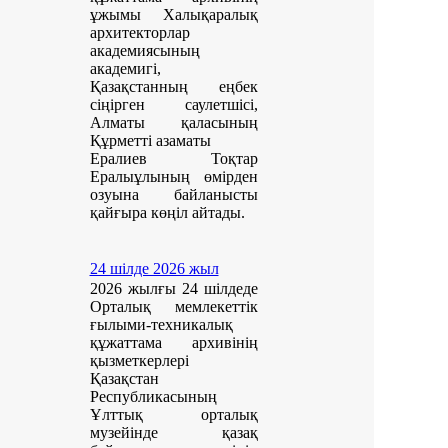
ұжымы Халықаралық
архитекторлар
академиясының
академигі,
Қазақстанның еңбек
сіңірген саулетшісі,
Алматы қаласының
Құрметті азаматы
Ералиев Тоқтар
Ералыұлының өмірден
озуына байланысты
қайғыра көңіл айтады.
24 шілде 2026 жыл
2026 жылғы 24 шілдеде
Орталық мемлекеттік
ғылыми-техникалық
құжаттама архивінің
қызметкерлері
Қазақстан
Республикасының
Ұлттық орталық
музейінде қазақ