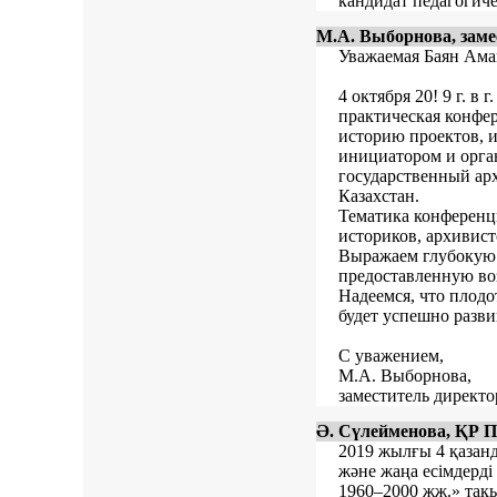
кандидат педагогич
М.А. Выборнова, заме
Уважаемая Баян Ама
4 октября 20! 9 г. в
практическая конфер
историю проектов, ид
инициатором и орга
государственный ар
Казахстан.
Тематика конференц
историков, архивист
Выражаем глубокую 
предоставленную во
Надеемся, что плодо
будет успешно разви
С уважением,
М.А. Выборнова,
заместитель директо
Ә. Сүлейменова, ҚР П
2019 жылғы 4 қазан
және жаңа есімдерді
1960–2000 жж.» тақ