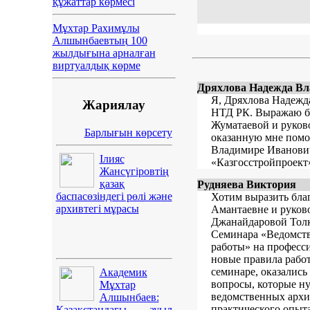
құжаттар көрмесі
Мұхтар Рахимұлы
Алшынбаевтың 100
жылдығына арналған
виртуалдық көрме
Дряхлова Надежда Влад
Я, Дряхлова Надежда
Жариялау
НТД РК. Выражаю бл
Жуматаевой и руков
Барлығын көрсету
оказанную мне помо
Владимире Иванович
Ілияс
«Казгосстройпроект
Жансүгіровтің
қазақ
Рудняева Виктория
баспасөзіндегі рөлі және
Хотим выразить бла
архивтегі мұрасы
Амантаевне и руков
Джанайдаровой Толкы
Семинара «Ведомст
работы» на професси
новые правила рабо
семинаре, оказалис
Академик
вопросы, которые н
Мұхтар
ведомственных архи
Алшынбаев:
практического опыт
Қазақстандағы ауыл