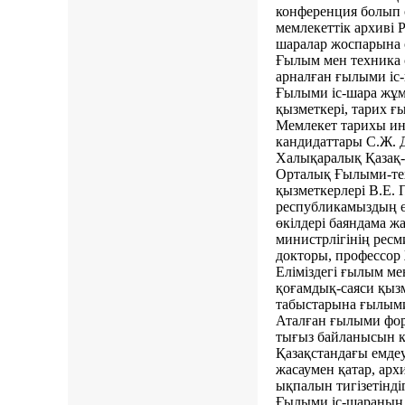
конференция болып 
мемлекеттік архиві Р
шаралар жоспарына с
Ғылым мен техника
арналған ғылыми іс
Ғылыми іс-шара жұ
қызметкері, тарих 
Мемлекет тарихы ин
кандидаттары С.Ж. 
Халықаралық Қазақ-т
Орталық Ғылыми-тех
қызметкерлері В.Е. 
республикамыздың ө
өкілдері баяндама 
министрлігінің ресм
докторы, профессор 
Еліміздегі ғылым мен
қоғамдық-саяси қызм
табыстарына ғылыми
Аталған ғылыми фор
тығыз байланысын кө
Қазақстандағы емде
жасаумен қатар, арх
ықпалын тигізетіндігі
Ғылыми іс-шараның 