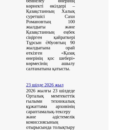
бейнелеу өнерінің
көрнекті өкілдері –
Қазақстанның Халық
суретшісі Сахи
Романовтың 100
жылдығы және
Қазақстанның еңбек
сіңірген қайраткері
Тұрсын Әбуовтың 90
жылдығына орай
өткізген «Қазақ
өнерінің қос шебері»
көрмесінің ашылу
салтанатына қатысты.
23 шілде 2026 жыл
2026 жылғы 23 шілдеде
Орталық мемтекеттік
ғылыми техникалық
құжаттама архивінің
сараптамалық-тексеру
және әдістемелік
комиссиясының
отырысында толықтыру