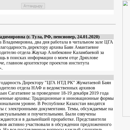
имировна (г. Тула, РФ, пенсионер, 24.01.2020)
 Владимировна, два дня работала в читальном зале ЦГА
агодарность директору архива Баян Амантаевне
одителю отдела Жаухар Алибековне Каламбаевой за
щь в поисках информации о моем отце Дряхлове
е, главном архитекторе проектов института
».
годарность Директору "ЦГА НТД РК" Жуматаевой Баян
одителю отдела НАФ и ведомственных архивов
н Сагатаевне за проведение 18-19 декабря 2019 года
венные архивы: Традиционные и инновационные формы
ональном уровне. В Республике Казахстан вводятся
ты с электронными документами. Темы, обсуждаемые на
ь актуальными и поучительными. Были озвучены
уждаются и в дальнейшей проработке. Представители
вов активно участвовали в обсуждении предложенного
а. На все поставленные вопросы каждый слушатель