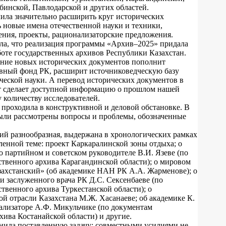
инской, Павлодарской и других областей.
ила значительно расширить круг исторических
 новые имена отечественной науки и техники,
ения, проекты, рационализаторские предложения.
ла, что реализация программы «Архив–2025» придала
оте государственных архивов Республики Казахстан.
ние новых исторических документов пополнит
ный фонд РК, расширит источниковедческую базу
ческой науки. А перевод исторических документов в
 сделает доступной информацию о прошлом нашей
 количеству исследователей.
проходила в конструктивной и деловой обстановке. В
ыли рассмотрены вопросы и проблемы, обозначенные
ий разнообразная, выдержана в хронологических рамках
вленной теме: проект Каркаралинской зоны отдыха; о
о партийном и советском руководителе В.И. Язеве (по
твенного архива Карагандинской области); о мировом
захстанский» (об академике НАН РК А.А. Жарменове); о
и заслуженного врача РК Д.С. Сексенбаеве (по
твенного архива Туркестанской области); о
й отрасли Казахстана М.Ж. Хасанаеве; об академике К.
ализаторе А.Ф. Микульчике (по документам
хива Костанайской области) и другие.
ила поставленную задачу: совместными усилиями не