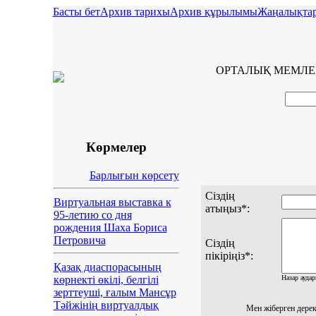
Басты бет
Архив тарихы
Архив құрылымы
Жаңалықта
ОРТАЛЫҚ МЕМЛЕ
Көрмелер
Барлығын көрсету
Cіздің
Виртуальная выставка к
атыңыз*:
95-летию со дня
рождения Шаха Бориса
Петровича
Сіздің
пікіріңіз*:
Қазақ диаспорасының
көрнекті өкілі, белгілі
Назар аудар
зерттеуші, ғалым Мансұр
Тәйжінің виртуалдық
Мен жіберген дерек