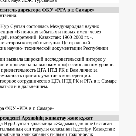
еских наук Ж.Ж. Турсынова
ститель директора ФКУ «РГА в г. Самаре»
нтаевна!
 г. Нур-Султан состоялась Международная научно-
енция «В поисках забытых и новых имен: через
ей, изобретений. Казахстан: 1960-2000 гг.»,
низатором которой выступил Центральный
хив научно- технической документации Республики
ии вызвала широкий исследовательский интерес у
ов и проведена на высоком профессиональном уровне.
признательность ЦГА НТД РК и Вам лично за
зможность принять участие в конференции.
творное сотрудничество ЦГА НТД РК и РГА в г. Самаре
ваться и в дальнейшем.
ра ФКУ «РГА в г. Самаре»
резиденті Архивінің жинақтау және құжат
да Нұр-Сұлтан қаласында «Жадымыздан өше бастаған
 ғылымның сан тараулы саласынан іздестіру. Қазақстан:
ырыбында халықаралық ғылыми-тәжірибелік