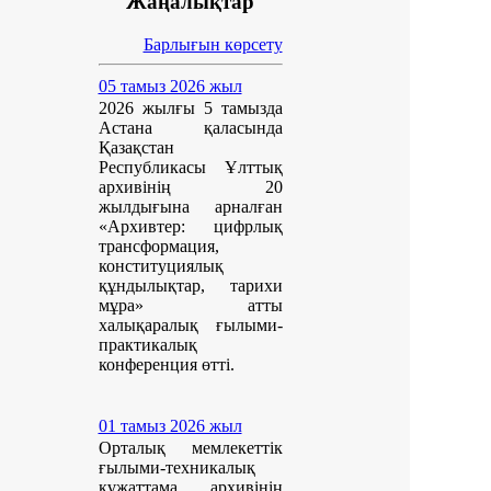
Жаңалықтар
Барлығын көрсету
05 тамыз 2026 жыл
2026 жылғы 5 тамызда
Астана қаласында
Қазақстан
Республикасы Ұлттық
архивінің 20
жылдығына арналған
«Архивтер: цифрлық
трансформация,
конституциялық
құндылықтар, тарихи
мұра» атты
халықаралық ғылыми-
практикалық
конференция өтті.
01 тамыз 2026 жыл
Орталық мемлекеттік
ғылыми-техникалық
құжаттама архивінің