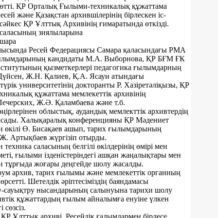
өтті. ҚР Орталық Ғылыми-техникалық құжаттама
есей және Қазақстан архившілерінің бірлескен іс-
әйкес ҚР Ұлттық Архивінің ғимаратында өткізді.
 саласының зиялыларына
-шара
мысында Ресей Федерациясы Самара қаласындағы РМА
ғылымдарының кандидаты М.А. Выборнова, ҚР БҒМ ҒК
ститутының қызметкерлері педагогика ғылымдарның
Дүйсен, Ж.Н. Қалиев, Қ.А. Ясауи атындағы
үрік университетінің докторанты Р. Хазіретәліқызы, ҚР
никалық құжаттама мемлекеттік архивінің
Печерских, Ж.Ә. Қаламбаева және т.б.
ңірлерінен облыстық, аудандық мемлекттік архивтердің
жасады. Халықаралық конференцияны ҚР Мәдениет
и өкілі Ө. Бисақаев ашып, тарих ғылымдарының
Ж. Артықбаев жүргізіп отырды.
 техника саласының белгілі өкілдерінің өмірі мен
еті, ғылыми ізденістеріндегі ашқан жаңалықтары мен
 тұрғыда жоғары деңгейде шолу жасалды.
ум архив, тарих ғылымы және мемлекеттік органның
рсетті. Шетелдік әріптесіміздің баяндамасы
у-сауықтру нысандарының салынуына тарихи шолу
ивтік құжаттардың ғылым айналымға енуіне үлкен
 сөзсіз.
ҚР Ұлттық архиві, Ресейлік ғалымдармен бірлесе