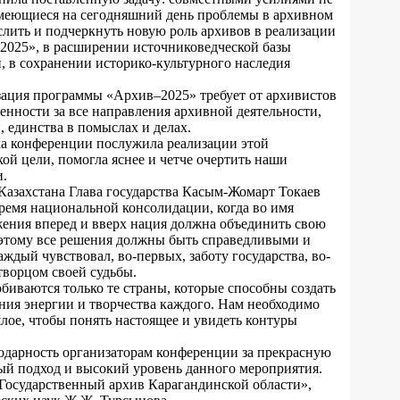
имеющиеся на сегодняшний день проблемы в архивном
слить и подчеркнуть новую роль архивов в реализации
025», в расширении источниковедческой базы
, в сохранении историко-культурного наследия
зация программы «Архив–2025» требует от архивистов
нности за все направления архивной деятельности,
 единства в помыслах и делах.
а конференции послужила реализации этой
ой цели, помогла яснее и четче очертить наши
.
Казахстана Глава государства Касым-Жомарт Токаев
ремя национальной консолидации, когда во имя
жения вперед и вверх нация должна объединить свою
этому все решения должны быть справедливыми и
ждый чувствовал, во-первых, заботу государства, во-
творцом своей судьбы.
биваются только те страны, которые способны создать
ния энергии и творчества каждого. Нам необходимо
лое, чтобы понять настоящее и увидеть контуры
дарность организаторам конференции за прекрасную
ый подход и высокий уровень данного мероприятия.
Государственный архив Карагандинской области»,