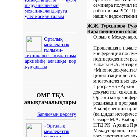
семинара получил и
шаруашылығын
работникам РГУ "ЦГ
механикаландыруға
нашим ведомственн
үлес қосқан ғалым
Ж.Ж. Турсынова, Рук
Карагандинской обла
Отзыв о Международ
Орталық
мемлекеттік
Прошедшая в начале 
ғылыми-
конференция послуж
техникалық құжаттама
подтверждением реа
архивінің алғашқы қор
Елбасы Н.А. Назарба
құрушысы
«Многие документал
цивилизации до сих 
многочисленных арх
Программа «Архив–20
документы, связанны
ОМҒ ТҚА
Организатор конфер
анықтамалықтары
реализации програм
В конференции прин
(кандидат историчес
Барлығын көрсету
Самаре М.А. Выборн
НТД РК, Архива Пре
«Орталық
Международного каза
мемлекеттік
государственных ар
ғылыми-