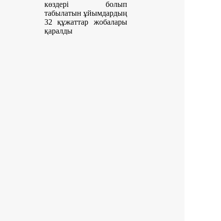
көздері болып
табылатын ұйымдардың
32 құжаттар жобалары
қаралды