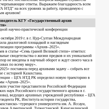
счерпывающие ответы. Выражаем благодарность всем
А НТД" на всех уровнях за работу, проводимую с
ым архивом!
оводитель КГУ «Государственный архив
сти»
ной научно-практической конференции
октября 2019 г. в г. Ңур-Султан Международная
ила диалоговой площадкой и наглядным
лизации программы «Архив–2025».
ев в статье «Семь граней Великой степи» отметил:
ьные свидетельства о жизни предков и их уникальной
пор не введены в научный оборот и ждут своего часа в
ивах по всему миру».
25» поставила перед архивами задачу – собрать все
е с историей Казахстана.
енции – ЦГА НТД РК определил новую траекторию в
мы «Архив–2025».
яли участие представители Российской Федерации
ких наук Российского государственного архива в г.
ова), ведущих архивных учреждений республики – ЦГА
зидента РК, Института истории государства,
хстанско-¬турецкого университета им. А. Яссауи,
хивов Алматинской, Туркестанской, Карагандинской,