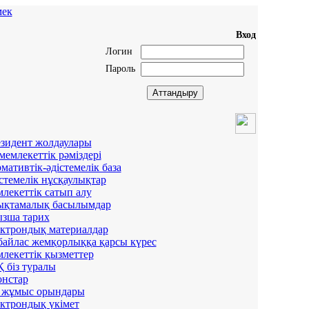
ек
Вход
Логин
Пароль
зидент жолдаулары
мемлекеттік рәміздері
мативтік-әдістемелік база
стемелік нұсқаулықтар
лекеттік сатып алу
қтамалық басылымдар
зша тарих
ктрондық материалдар
айлас жемқорлыққа қарсы күрес
лекеттік қызметтер
 біз туралы
нстар
 жұмыс орындары
ктрондық үкімет