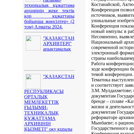
Костанайской, Актюб
техникалық құжаттама
Конференция позвол
архивінің жеке тектік
источников, выявить
қор құжаттары
уникальные изобрет
бойынша жөнсілтер» (2
Конференция показа
том) Алматы 2024.
новый импульс в раб
Несомненно, выявле
"ҚАЗАҚСТАН
Национальный архив
АРХИВТЕРІ"
современной истори
анықтамалық
электронный формат
страны наибольшему
Работа конференции 
ходе конференции б
темой конференции.
"ҚАЗАҚСТАН
Тематика выступлен
и соответствует зая
З.М. Мулдахметове; 
РЕСПУБЛИКАСЫ
документам Государс
ОРТАЛЫҚ
бренде – сплаве «Ка
МЕМЛЕКЕТТІК
жизни и деятельност
ҒЫЛЫМИ-
документам Государс
ТЕХНИКАЛЫҚ
реформаторе архивно
ҚҰЖАТТАМА
Мынбаеве; о рацион
АРХИВІНІҢ
Государственного ар
ҚЫЗМЕТІ" оқу құралы
Конференция выполн