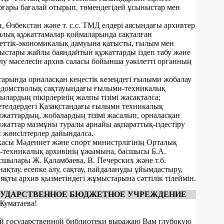
оғары бағалай отырып, төмендегідей ұсыныстар мен
н, Өзбекстан және т. с.с. ТМД елдері аясындағы архивтер
лық құжаттамалар қоймаларында сақталған
еттік-экономикалық дамуына қатысты, ғылым мен
ыстары жайлы баяндайтын құжаттарды іздеп табу және
лу мәселесін архив саласы бойынша уәкілетті органның
тарында орналасқан кеңестік кезеңдегі ғылыми жобалау
едомстволық сақтауындағы ғылыми-техникалық
лардың пікірлерінің жалпы тізімі жасақталса;
шетелдердегі Қазақстандағы ғылыми техникалық
жаттардың, жобалардың тізімі жасалып, орналасқан
ұжаттар мазмұны туралы арнайы ақпараттық-іздестіру
 жөнсілтерлер дайындалса.
касы Мәдениет және спорт министрлігінің Орталық
-техникалық архивінің ұжымына, басшысы Б.А.
сшылары Ж. Қаламбаева, В. Печерских және т.б.
нақтау, есепке алу, сақтау, пайдалануды ұйымдастыру,
қты архив қызметіндегі жұмыстарына сәттілік тілеймін.
СУДАРСТВЕННОЕ БЮДЖЕТНОЕ УЧРЕЖДЕНИЕ
Жуматаева!
й государственной библиотеки выражаю Вам глубокую