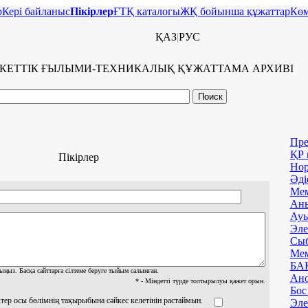
р
Керi байланыс
Пікірлер
ҒТҚ каталогы
ЖҚ бойынша құжаттар
Көм
ҚАЗ
|
РУС
КЕТТІК ҒЫЛЫМИ-ТЕХНИКАЛЫҚ ҚҰЖАТТАМА АРХИВI
Пре
ҚР 
Пікірлер
Нор
Әді
Мем
Аны
Ауы
Эле
Сыб
Мем
БАҚ
ыңыз. Басқа сайттарға сілтеме беруге тыйым салынған.
Ано
* - Міндетті түрде толтырылуы қажет орын.
Бос
тер осы бөлімнің тақырыбына сәйкес келетінін растаймын.
Эле